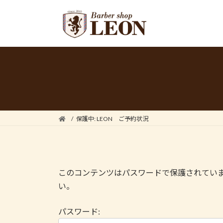
コ
ナ
ン
ビ
テ
ゲ
ン
ー
ツ
シ
へ
ョ
ス
ン
キ
に
ッ
移
プ
動
保護中: LEON ご予約状況
このコンテンツはパスワードで保護されてい
い。
パスワード: