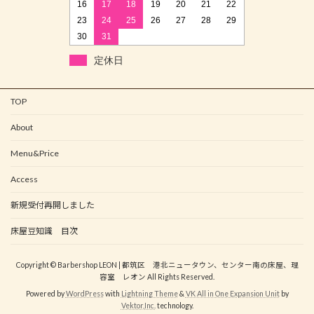
16
17
18
19
20
21
22
23
24
25
26
27
28
29
30
31
定休日
TOP
About
Menu&Price
Access
新規受付再開しました
床屋豆知識 目次
Copyright © Barbershop LEON | 都筑区 港北ニュータウン、センター南の床屋、理
容室 レオン All Rights Reserved.
Powered by
WordPress
with
Lightning Theme
&
VK All in One Expansion Unit
by
Vektor,Inc.
technology.