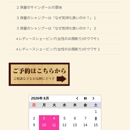
２ 床屋のサインポールの意味
３ 床屋のシャンプーは「なぜ気持ち良いのか？」１
３ 床屋のシャンプーは「なぜ気持ち良いのか？」２
4 レディースシェービング(女性のお顔剃り)のウワサ1
4 レディースシェービング(女性のお顔剃り)のウワサ２
2026年 8月
日
月
火
水
木
金
土
1
2
3
4
5
6
7
8
9
10
11
12
13
14
15