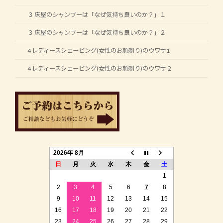
３ 床屋のシャンプーは「なぜ気持ち良いのか？」１
３ 床屋のシャンプーは「なぜ気持ち良いのか？」２
4 レディースシェービング(女性のお顔剃り)のウワサ1
4 レディースシェービング(女性のお顔剃り)のウワサ２
2026年 8月
日
月
火
水
木
金
土
1
2
3
4
5
6
7
8
9
10
11
12
13
14
15
16
17
18
19
20
21
22
23
24
25
26
27
28
29