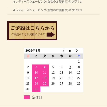
4 レディースシェービング(女性のお顔剃り)のウワサ1
4 レディースシェービング(女性のお顔剃り)のウワサ２
2026年 8月
日
月
火
水
木
金
土
1
2
3
4
5
6
7
8
9
10
11
12
13
14
15
16
17
18
19
20
21
22
23
24
25
26
27
28
29
30
31
定休日